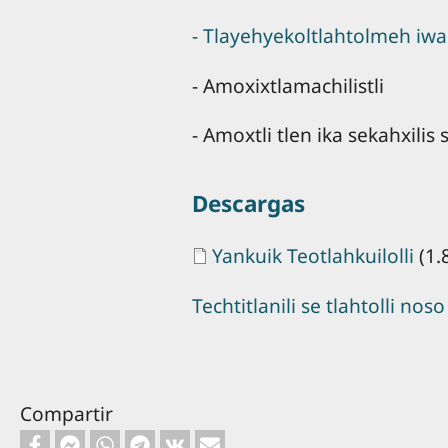
- Tlayehyekoltlahtolmeh iw
- Amoxixtlamachilistli
- Amoxtli tlen ika sekahxili
Descargas
Document
Yankuik Teotlahkuilolli
(1.
Techtitlanili se tlahtolli noso
Compartir