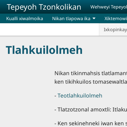
Pasar al contenido principal
Tepeyoh Tzonkolikan
Wehweyi Tepeyoh 
Kualli xiwalmoika
Nikan tlapowa ika
Xiktemowi
Ixkopinka
Tlahkuilolmeh
Nikan tikinmahsis tlatlamant
ken tikihkuilos tomasewaltl
-
Teotlahkuilolmeh
- Tlatzotzonal amoxtli: Itla
- Ken sekinehneki iwan ken 