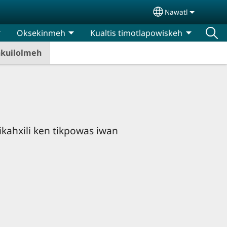
Nawatl
Select your lan
Oksekinmeh
Kualtis timotlapowiskeh
hkuilolmeh
ikahxili ken tikpowas iwan