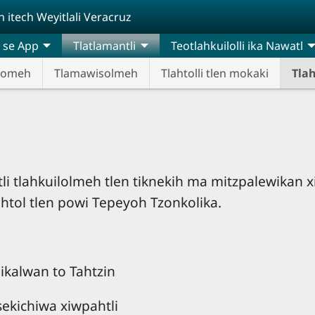
itech Weyitlali Veracruz
 se App
Tlatlamantli
Teotlahkuilolli ika Nawatl
yomeh
Tlamawisolmeh
Tlahtolli tlen mokaki
Tla
li tlahkuilolmeh tlen tiknekih ma mitzpalewikan x
ahtol tlen powi Tepeyoh Tzonkolika.
kuikalwan to Tahtzin
sekichiwa xiwpahtli