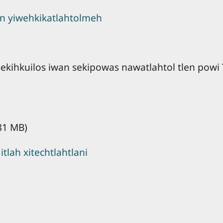
an yiwehkikatlahtolmeh
s sekihkuilos iwan sekipowas nawatlahtol tlen pow
81 MB)
 itlah xitechtlahtlani